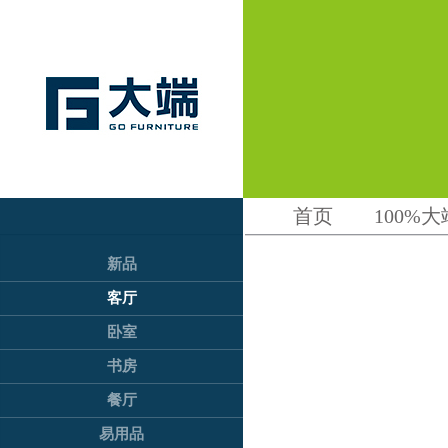
首页
100%大
新品
客厅
卧室
书房
餐厅
易用品