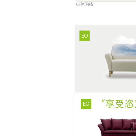
6#休闲椅