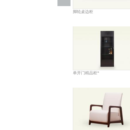
脚轮桌边柜
单开门精品柜*