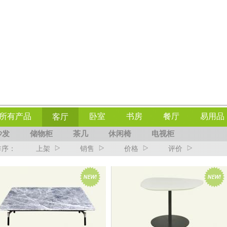
所有产品
卧室
书房
餐厅
易用品
客厅
沙发
储物柜
茶几
休闲椅
电视柜
排序：
上架
销售
价格
评价