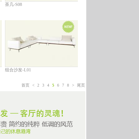
茶几-S08
组合沙发-L01
首页
<
2
3
4
5
6
7
8
>
尾页