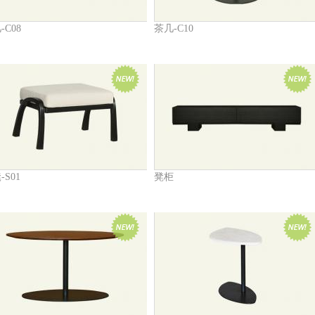
-C08
茶几-C10
-S01
凳柜