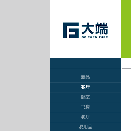
新品
客厅
卧室
书房
餐厅
易用品