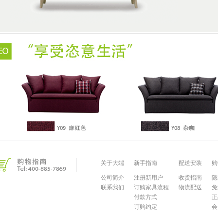
关于大端
新手指南
配送安装
购
公司简介
注册新用户
收货指南
隐
联系我们
订购家具流程
物流配送
免
付款方式
正
订购约定
会