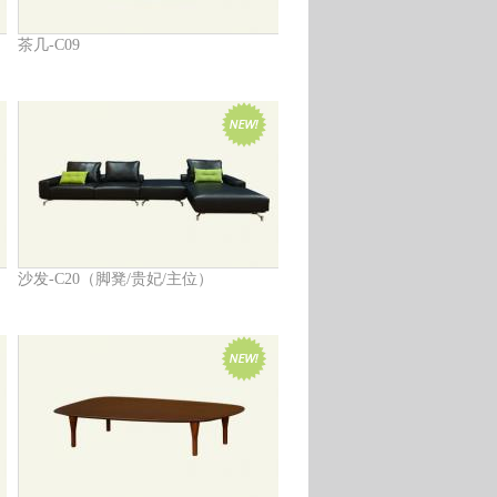
茶几-C09
沙发-C20（脚凳/贵妃/主位）