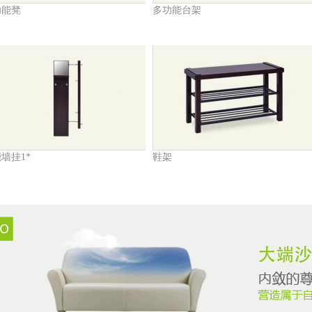
功能凳
多功能台架
墙挂1*
鞋架