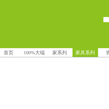
首页
100%大端
家系列
家具系列