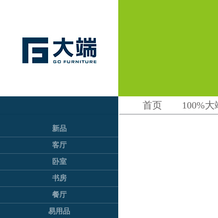
首页
100%大
新品
客厅
卧室
书房
餐厅
易用品